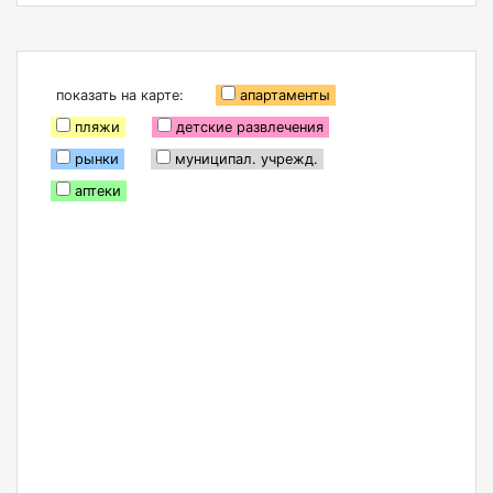
показать на карте:
апартаменты
пляжи
детские развлечения
рынки
муниципал. учрежд.
аптеки